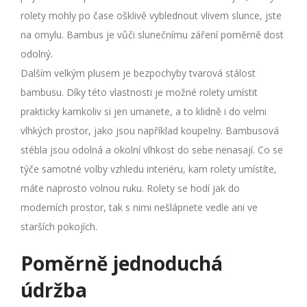
rolety mohly po čase ošklivě vyblednout vlivem slunce, jste
na omylu. Bambus je vůči slunečnímu záření poměrně dost
odolný.
Dalším velkým plusem je bezpochyby tvarová stálost
bambusu. Díky této vlastnosti je možné rolety umístit
prakticky kamkoliv si jen umanete, a to klidně i do velmi
vlhkých prostor, jako jsou například koupelny. Bambusová
stébla jsou odolná a okolní vlhkost do sebe nenasají. Co se
týče samotné volby vzhledu interiéru, kam rolety umístíte,
máte naprosto volnou ruku. Rolety se hodí jak do
moderních prostor, tak s nimi nešlápnete vedle ani ve
starších pokojích.
Poměrně jednoduchá
údržba