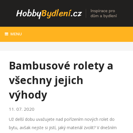
MENU
Bambusové rolety a
všechny jejich
výhody
11. 07. 2020
Už delší dobu uvažujete nad pořízením nových rolet do
bytu, avšak nejste si jistí, jaký materiál zvolit? V dnešním