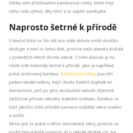
článku vám představíme bambusové rolety, které mají
celou řadu výhod, díky nimž si je zajisté zamilujete.
Naprosto šetrné k přírodě
V dnešní době se čím dál více stále dokola omílá slovíčko
ekologie a není se čemu divit, protože naše planeta dostala
v posledních letech docela zabrat. Z toho důvodu je na
místě volit materiály šetrné k přírodě, jako je například
právě zmiňovaný bambus.
Bambusové rolety
jsou tím
pádem ideální volbou, když chcete funkční doplněk do
domácnosti, jenž po jeho dosloužení nebude zbytečně
zatěžovat přírodu několika staletími rozkladu. Bambus se
totiž jakožto čistě přírodní surovina rozkládá velice snadno
a rychle.
Mimo jiné se jedná o lehce obnovitelný zdroj, protože za
pouhý den dokáže povyrůst až o několik desítek cm. Na