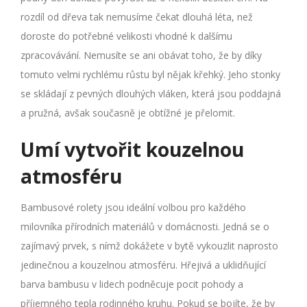
rozdíl od dřeva tak nemusíme čekat dlouhá léta, než
doroste do potřebné velikosti vhodné k dalšímu
zpracovávání. Nemusíte se ani obávat toho, že by díky
tomuto velmi rychlému růstu byl nějak křehký. Jeho stonky
se skládají z pevných dlouhých vláken, která jsou poddajná
a pružná, avšak současně je obtížné je přelomit.
Umí vytvořit kouzelnou
atmosféru
Bambusové rolety jsou ideální volbou pro každého
milovníka přírodních materiálů v domácnosti. Jedná se o
zajímavý prvek, s nímž dokážete v bytě vykouzlit naprosto
jedinečnou a kouzelnou atmosféru. Hřejivá a uklidňující
barva bambusu v lidech podněcuje pocit pohody a
příjemného tepla rodinného kruhu. Pokud se bojíte, že by